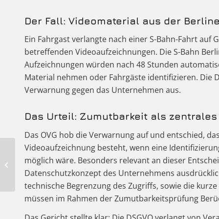
Der Fall: Videomaterial aus der Berlin
Ein Fahrgast verlangte nach einer S-Bahn-Fahrt auf
betreffenden Videoaufzeichnungen. Die S-Bahn Berlin
Aufzeichnungen würden nach 48 Stunden automatisch g
Material nehmen oder Fahrgäste identifizieren. Die
Verwarnung gegen das Unternehmen aus.
Das Urteil: Zumutbarkeit als zentrales
Das OVG hob die Verwarnung auf und entschied, das
Videoaufzeichnung besteht, wenn eine Identifizier
Der EU AI Act ist da –
möglich wäre. Besonders relevant an dieser Entsche
Was sich für
Datenschutzkonzept des Unternehmens ausdrücklich 
Unternehmen ändert
technische Begrenzung des Zugriffs, sowie die kurz
müssen im Rahmen der Zumutbarkeitsprüfung Berück
Das Gericht stellte klar: Die DSGVO verlangt von Ve