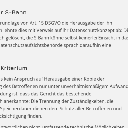
er S-Bahn
 Grundlage von Art. 15 DSGVO die Herausgabe der ihn
 lehnte dies mit Verweis auf ihr Datenschutzkonzept ab: D
elöscht, die S-Bahn könne selbst keinerlei Einsicht in da
 Datenschutzaufsichtsbehörde sprach daraufhin eine
 Kriterium
s kein Anspruch auf Herausgabe einer Kopie der
ung des Betroffenen nur unter unverhältnismäßigem Aufwan
idung ist, dass das Gericht das bestehende
anerkannte: Die Trennung der Zuständigkeiten, die
e Speicherdauer dienen dem Schutz aller Betroffenen und
sichtigung finden.
rantwortlichen nicht, umfassende technische Möglichkeiten