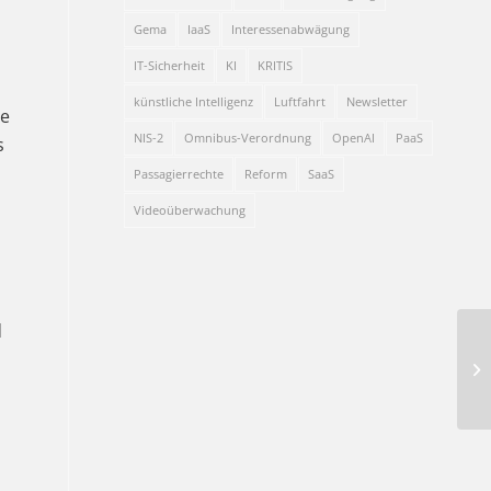
Gema
IaaS
Interessenabwägung
IT-Sicherheit
KI
KRITIS
künstliche Intelligenz
Luftfahrt
Newsletter
ie
NIS-2
Omnibus-Verordnung
OpenAI
PaaS
s
Passagierrechte
Reform
SaaS
Videoüberwachung
d