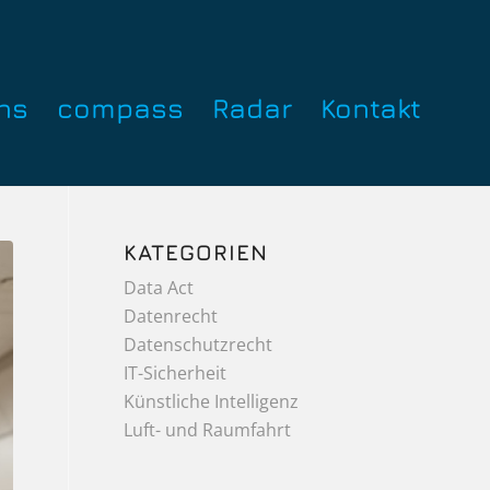
ns
compass
Radar
Kontakt
KATEGORIEN
Data Act
Datenrecht
Datenschutzrecht
IT-Sicherheit
Künstliche Intelligenz
Luft- und Raumfahrt