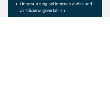
Unterstützung bei internen Audits und
Zertifizierungsverfahren
T +49 (40) 607 737 410
M
info@lindbergh.legal