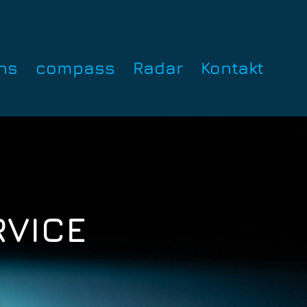
ns
compass
Radar
Kontakt
RVICE